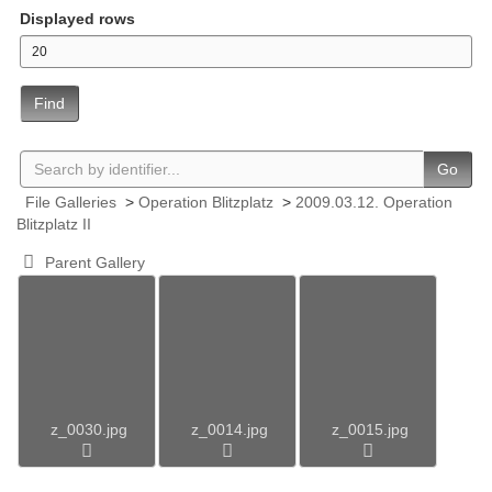
Displayed rows
Find
Go
File Galleries
>
Operation Blitzplatz
>
2009.03.12. Operation
Blitzplatz II
Parent Gallery
z_0030.jpg
z_0014.jpg
z_0015.jpg