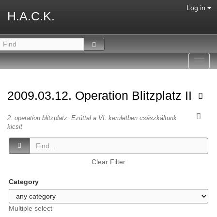
Log in
H.A.C.K.
Toggl
navig
2009.03.12. Operation Blitzplatz II
2. operation blitzplatz. Ezúttal a VI. kerületben császkáltunk
kicsit
Clear Filter
Category
Multiple select