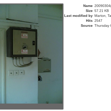
r
Name
20090304(
e
Size
57.21 KB
n
Last modified by
Marton, Ta
t
Hits
2547
)
Source
Thursday 