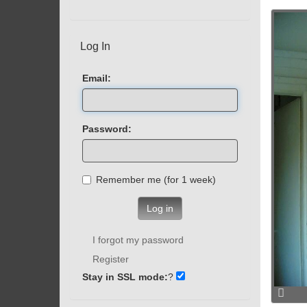
Log In
Email:
Password:
Remember me (for 1 week)
Log in
I forgot my password
Register
Stay in SSL mode:
?