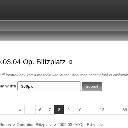
.03.04 Op. Blitzplatz
ufi futottak egy kört a második kerületben. Ahol még néhány fotó is elkészül
um width
(
1
…
4
…
6
7
8
9
10
…
12
…
39
c
u
lleries
>
Operation Blitzplatz
>
2009.03.04 Op. Blitzplatz
r