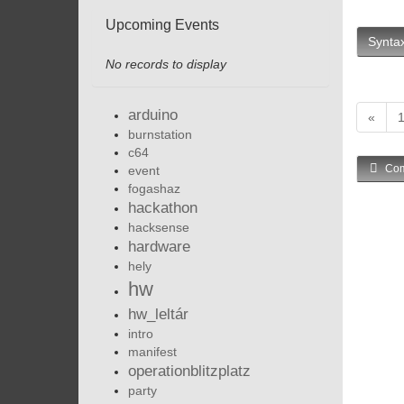
Upcoming Events
Syntax
No records to display
arduino
«
burnstation
c64
Com
event
fogashaz
hackathon
hacksense
hardware
hely
hw
hw_leltár
intro
manifest
operationblitzplatz
party