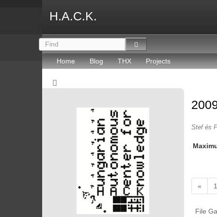
H.A.C.K.
Home
Blog
THX
Projects
2009
Stef és P
Maxim
«
File Ga