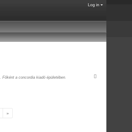
Log in
t. Főként a concordia kiadó épületében.
»