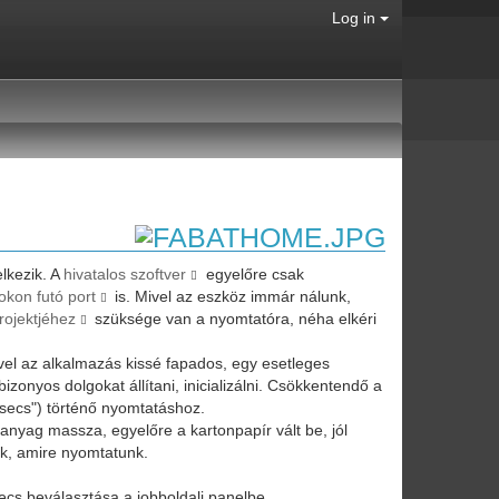
Log in
lkezik. A
hivatalos szoftver
egyelőre csak
okon futó port
is. Mivel az eszköz immár nálunk,
rojektjéhez
szüksége van a nyomtatóra, néha elkéri
vel az alkalmazás kissé fapados, egy esetleges
zonyos dolgokat állítani, inicializálni. Csökkentendő a
 "csecs") történő nyomtatáshoz.
műanyag massza, egyelőre a kartonpapír vált be, jól
nk, amire nyomtatunk.
secs beválasztása a jobboldali panelbe.