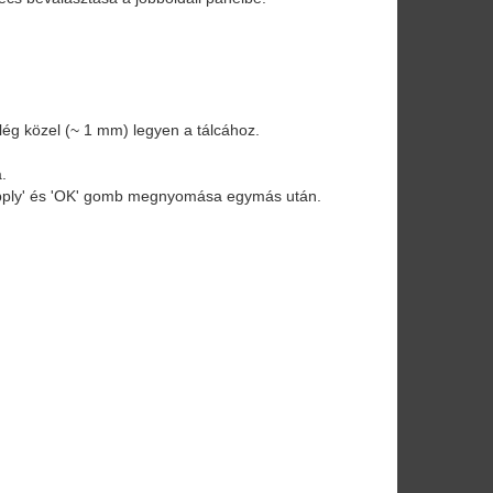
 elég közel (~ 1 mm) legyen a tálcához.
.
d 'Apply' és 'OK' gomb megnyomása egymás után.