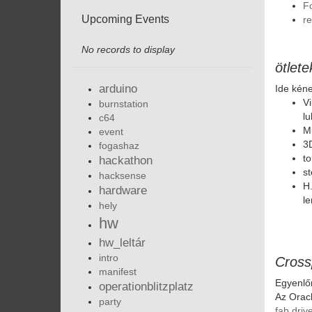
Fo
Upcoming Events
r
No records to display
ötlete
arduino
Ide kéne
Vi
burnstation
lu
c64
M
event
3
fogashaz
to
hackathon
st
hacksense
H.
hardware
le
hely
hw
hw_leltár
intro
Cross
manifest
Egyenlőre
operationblitzplatz
Az Oracl
party
fab drive