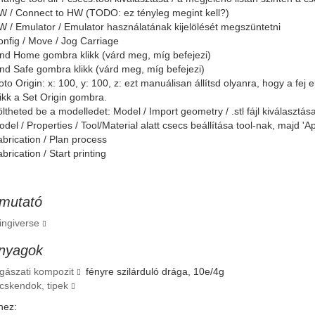
W / Connect to HW (TODO: ez tényleg megint kell?)
 / Emulator / Emulator használatának kijelölését megszüntetni
nfig / Move / Jog Carriage
nd Home gombra klikk (várd meg, míg befejezi)
nd Safe gombra klikk (várd meg, míg befejezi)
to Origin: x: 100, y: 100, z: ezt manuálisan állítsd olyanra, hogy a fej
ikk a Set Origin gombra.
ltheted be a modelledet: Model / Import geometry / .stl fájl kiválasztása
del / Properties / Tool/Material alatt csecs beállítása tool-nak, maj
brication / Plan process
brication / Start printing
mutató
ingiverse
nyagok
gászati kompozit
fényre szilárduló drága, 10e/4g
cskendok, tipek
hez: