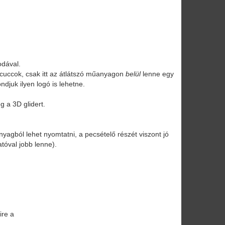
odával.
ő cuccok, csak itt az átlátszó műanyagon
belül
lenne egy
ndjuk ilyen logó is lehetne.
eg a 3D glidert.
yagból lehet nyomtatni, a pecsételő részét viszont jó
tóval jobb lenne).
ire a