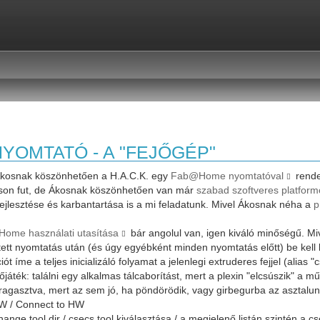
NYOMTATÓ - A "FEJŐGÉP"
kosnak köszönhetően a H.A.C.K. egy
Fab@Home nyomtatóval
rende
on fut, de Ákosnak köszönhetően van már
szabad szoftveres platform
fejlesztése és karbantartása is a mi feladatunk. Mivel Ákosnak néha a
p
ome használati utasítása
bár angolul van, igen kiváló minőségű. Mi
tett nyomtatás után (és úgy egyébként minden nyomtatás előtt) be kell bi
ciót íme a teljes inicializáló folyamat a jelenlegi extruderes fejjel (alias
őjáték: találni egy alkalmas tálcaborítást, mert a plexin "elcsúszik" a 
ragasztva, mert az sem jó, ha pöndörödik, vagy girbegurba az asztalu
W / Connect to HW
ange tool dir / csecs.tool kiválasztása / a megjelenő listán szintén a c