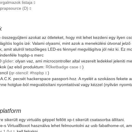
rgalmazok listaja
eprapsource (D)
k
 összegyűjteni azokat az ötleteket, hogy mit lehet kezdeni egy ilyen cs
lágítós logós izé: Valami olyasmi, mint azok a menekülési útvonal jelz
k, amit alulról tetszőleges LED-es fénnyel megvilágítva jól néz ki. Ez mo
indenféle hspbp-s merc
D
glider
: olyan vaz, ami microcontroller altal vezerelt ledekkel jeleniti m
kok (az első produktum:
R0ketbadge case
)
encil (
qr-stencil: #hspbp
)
A.C.K. pecsét hackerspace passport-hoz. A nyelét a szokásos fekete an
nne hotglue-ból megvalósítani nyomtatóval vagy kézzel (nyilván nyomta
platform
 sikerült egy virtuális géppel fellőtt xp-t sikerült csatasorba állítani.
e-s VirtualBoxot használva lehet felmountolni az usb fabathome-ot, am
r 1.0-t
kell felrakni.