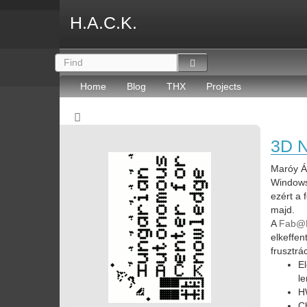
H.A.C.K.
Home
Blog
THX
Projects
3D 
Maróy Á
Windows
ezért a 
majd.
A
Fab@H
elkeffen
frusztrá
El
le
H
Ch