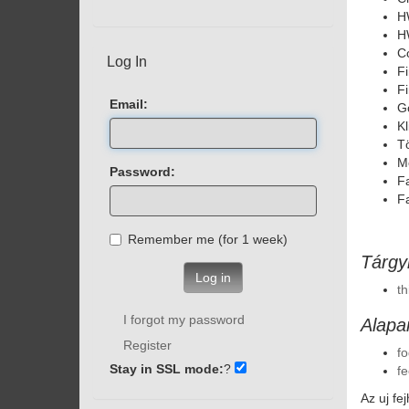
H
HW
Co
Log In
Fi
Fi
Email:
Go
Kl
Tö
Mo
Password:
Fa
Fa
Remember me (for 1 week)
Tárgy
Log in
th
I forgot my password
Alapa
Register
fo
Stay in SSL mode:
?
fe
Az uj fej