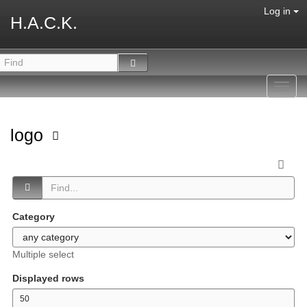
Log in
H.A.C.K.
Toggl
navig
logo
Category
Multiple select
Displayed rows