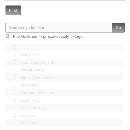
Find
Go
File Galleries
>
pr szakosztaly
>
logo
bastya12
events|esemenyek
Infrastruktúra
Kitbuild_workshop
mindenféle
Operation Blitzplatz
pozsonyi12
pr szakosztaly
projects
projektek