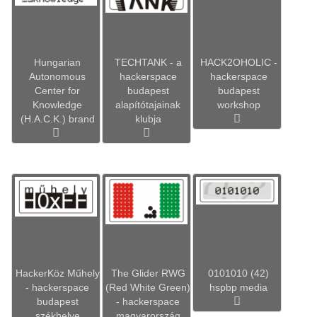
Hungarian
TECHTANK - a
HACK2OHOLIC -
Autonomous
hackerspace
hackerspace
Center for
budapest
budapest
Knowledge
alapítótajainak
workshop
(H.A.C.K.) brand
klubja
HackerKöz Műhely
The Glider RWG
0101010 (42)
- hackerspace
(Red White Green)
hspbp media
budapest
- hackerspace
székhelye
magyarország