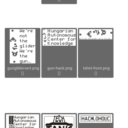
gunglidervert.png
gun-hack.png
tshirt-front.png