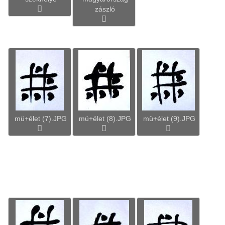
zászló
mü+élet (7).JPG
mü+élet (8).JPG
mü+élet (9).JPG