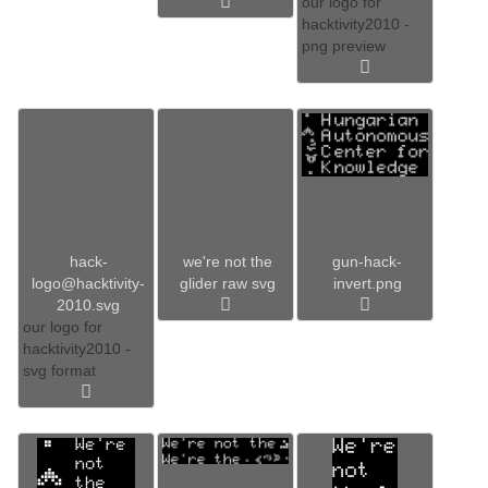
our logo for
hacktivity2010 -
png preview
hack-
we're not the
gun-hack-
logo@hacktivity-
glider raw svg
invert.png
2010.svg
our logo for
hacktivity2010 -
svg format