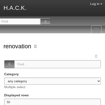
Log in
H.A.C.K.
Toggl
navig
renovation
Category
Multiple select
Displayed rows