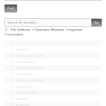
Find
Go
File Galleries
>
Operation Blitzplatz
>
fogasház
>
renovation
bastya12
events|esemenyek
Infrastruktúra
Kitbuild_workshop
mindenféle
Operation Blitzplatz
pozsonyi12
pr szakosztaly
projects
projektek