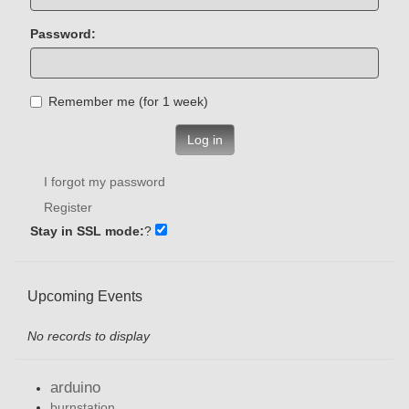
Password:
Remember me (for 1 week)
Log in
I forgot my password
Register
Stay in SSL mode:
?
Upcoming Events
No records to display
arduino
burnstation