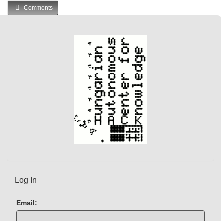
Comments
r
r
e
n
t
)
Log In
Email: