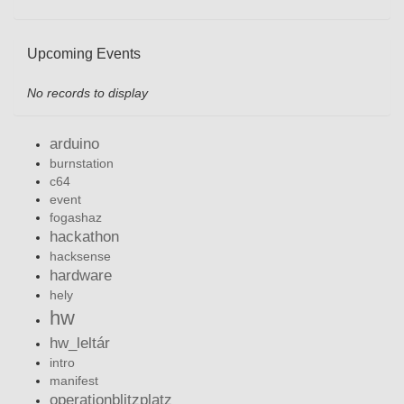
Upcoming Events
No records to display
arduino
burnstation
c64
event
fogashaz
hackathon
hacksense
hardware
hely
hw
hw_leltár
intro
manifest
operationblitzplatz