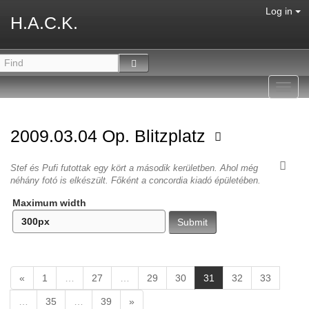
Log in
H.A.C.K.
Toggl
navig
2009.03.04 Op. Blitzplatz
Stef és Pufi futottak egy kört a második kerületben. Ahol még
néhány fotó is elkészült. Főként a concordia kiadó épületében.
Maximum width
(
«
1
…
27
…
29
30
31
32
33
c
…
35
…
39
»
u