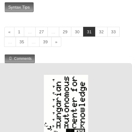
Syntax Tips
(
«
1
…
27
…
29
30
31
32
33
c
…
35
…
39
»
u
r
r
Comments
e
n
t
)