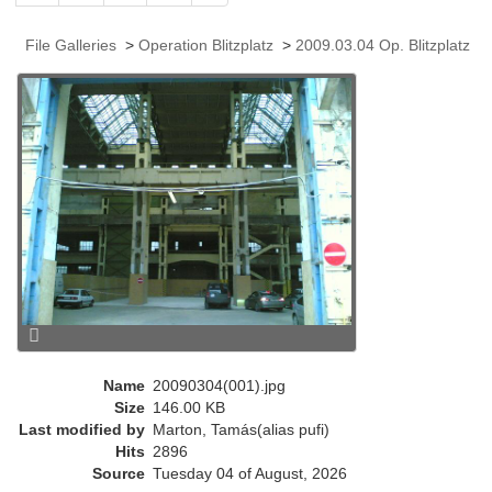
r
r
File Galleries
>
Operation Blitzplatz
>
2009.03.04 Op. Blitzplatz
e
n
t
)
Name
20090304(001).jpg
Size
146.00 KB
Last modified by
Marton, Tamás(alias pufi)
Hits
2896
Source
Tuesday 04 of August, 2026