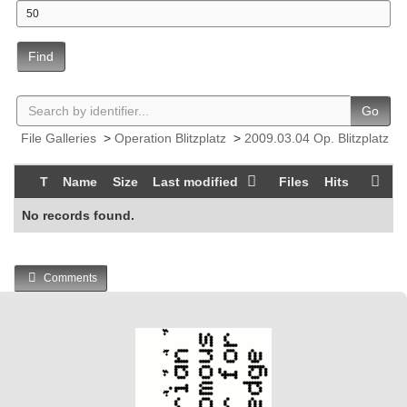
Find
Go
File Galleries
>
Operation Blitzplatz
>
2009.03.04 Op. Blitzplatz
T
Name
Size
Last modified
Files
Hits
No records found.
Comments