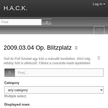
Log in
H.A.C.K.
Toggl
navig
2009.03.04 Op. Blitzplatz
Stef és Pufi futottak egy kört a második kerületben. Ahol még
néhány fotó is elkészült. Főként a concordia kiadó épületében.
Category
Multiple select
Displayed rows