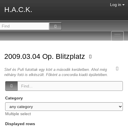
Log in
H.A.C.K.
Toggl
navig
2009.03.04 Op. Blitzplatz
Stef és Pufi futottak egy kört a második kerületben. Ahol még
néhány fotó is elkészült. Főként a concordia kiadó épületében.
Category
Multiple select
Displayed rows