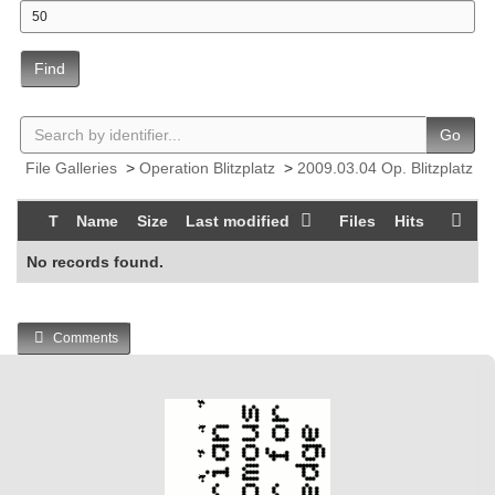
Find
Go
File Galleries
>
Operation Blitzplatz
>
2009.03.04 Op. Blitzplatz
T
Name
Size
Last modified
Files
Hits
No records found.
Comments