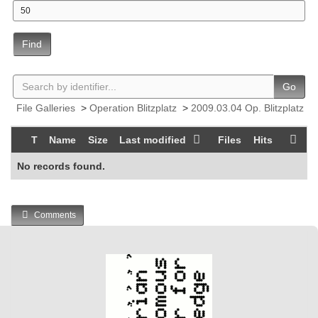
Find
Go
File Galleries
>
Operation Blitzplatz
>
2009.03.04 Op. Blitzplatz
T
Name
Size
Last modified
Files
Hits
No records found.
Comments