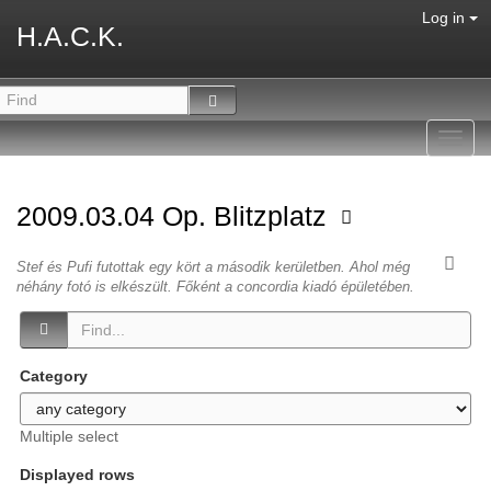
Log in
H.A.C.K.
Toggl
navig
2009.03.04 Op. Blitzplatz
Stef és Pufi futottak egy kört a második kerületben. Ahol még
néhány fotó is elkészült. Főként a concordia kiadó épületében.
Category
Multiple select
Displayed rows