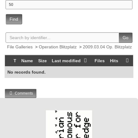
Find
Go
File Galleries
>
Operation Blitzplatz
>
2009.03.04 Op. Blitzplatz
T
Name
Size
Last modified
Files
Hits
No records found.
Comments