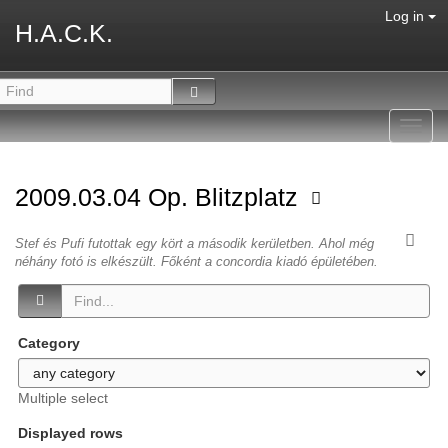
Log in
H.A.C.K.
Toggl
navig
2009.03.04 Op. Blitzplatz
Stef és Pufi futottak egy kört a második kerületben. Ahol még
néhány fotó is elkészült. Főként a concordia kiadó épületében.
Category
Multiple select
Displayed rows