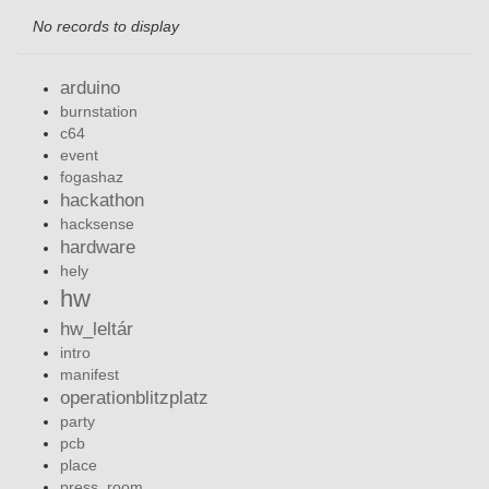
No records to display
arduino
burnstation
c64
event
fogashaz
hackathon
hacksense
hardware
hely
hw
hw_leltár
intro
manifest
operationblitzplatz
party
pcb
place
press_room