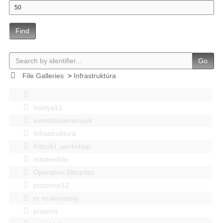
Find
Go
File Galleries
>
Infrastruktúra
bastya12
events|esemenyek
Infrastruktúra
Kitbuild_workshop
mindenféle
Operation Blitzplatz
pozsonyi12
pr szakosztaly
projects