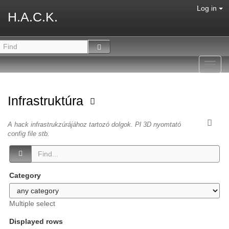
Log in
H.A.C.K.
Toggl
navig
Infrastruktúra
A hack infrastrukzúrájához tartozó dolgok. Pl 3D nyomtató
config file stb.
Category
Multiple select
Displayed rows