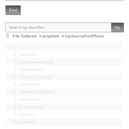
Find
Go
File Galleries
>
projektek
>
hacksenseForIPhone
bastya12
events|esemenyek
Infrastruktúra
Kitbuild_workshop
mindenféle
Operation Blitzplatz
pozsonyi12
pr szakosztaly
projects
projektek