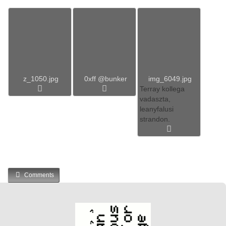
z_1050.jpg
0xff @bunker
img_6049.jpg
Terray kollega
vadaszta,
leanyfalusi
strandon.
Comments