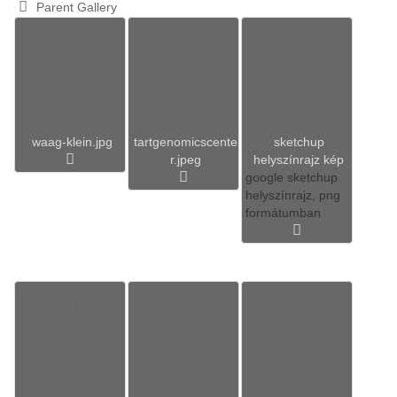
Parent Gallery
waag-klein.jpg
tartgenomicscente
sketchup
r.jpeg
helyszínrajz kép
google sketchup
helyszínrajz, png
formátumban