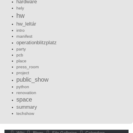
hardware
hely
hw
hw_leltár
intro
manifest
operationblitzplatz
party
pcb
place
press_room
project
public_show
python
renovation
space
summary
techshow
Wiki
Blogs
File Galleries
Calendars