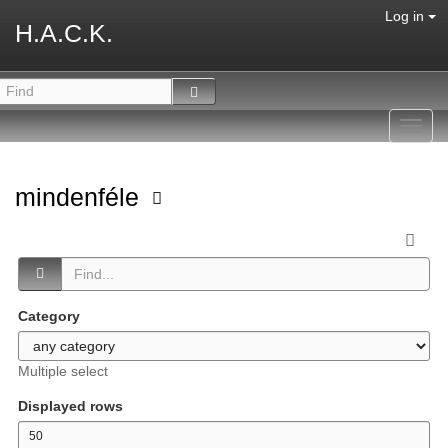
Log in
H.A.C.K.
Toggl
navig
mindenféle
Category
Multiple select
Displayed rows