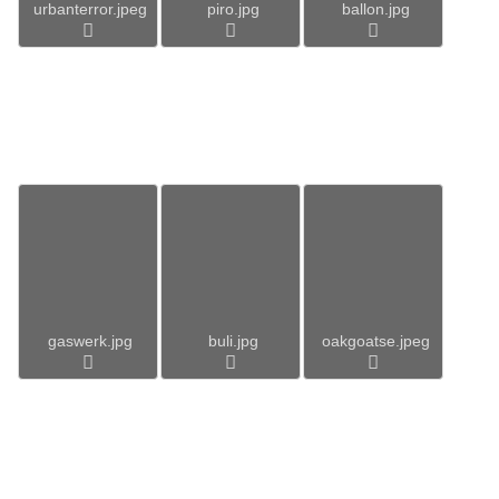
urbanterror.jpeg
piro.jpg
ballon.jpg
gaswerk.jpg
buli.jpg
oakgoatse.jpeg