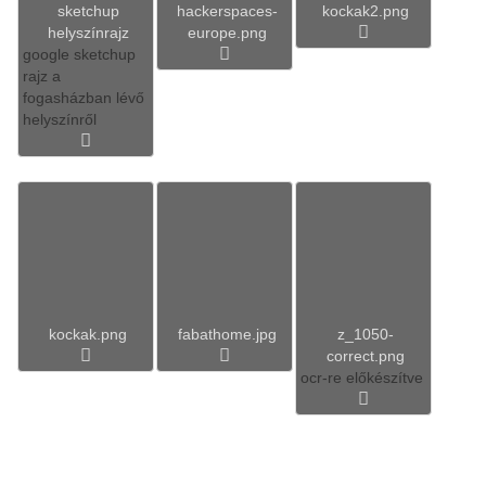
sketchup
hackerspaces-
kockak2.png
helyszínrajz
europe.png
google sketchup
rajz a
fogasházban lévő
helyszínről
kockak.png
fabathome.jpg
z_1050-
correct.png
ocr-re előkészítve