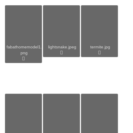
fabathomemodel1.
lightsnake.jpeg
termite.jpg
png