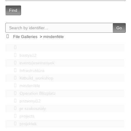
Find
Go
File Galleries
>
mindenféle
bastya12
events|esemenyek
Infrastruktúra
Kitbuild_workshop
mindenféle
Operation Blitzplatz
pozsonyi12
pr szakosztaly
projects
projektek