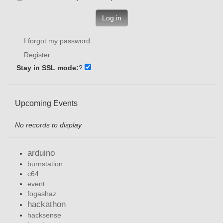
Log in
I forgot my password
Register
Stay in SSL mode:
?
Upcoming Events
No records to display
arduino
burnstation
c64
event
fogashaz
hackathon
hacksense