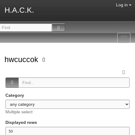
Log in
H.A.C.K.
Toggl
navig
hwcuccok
Category
Multiple select
Displayed rows