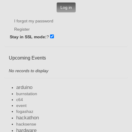
Log in
I forgot my password
Register
Stay in SSL mode:
?
Upcoming Events
No records to display
arduino
burnstation
c64
event
fogashaz
hackathon
hacksense
hardware