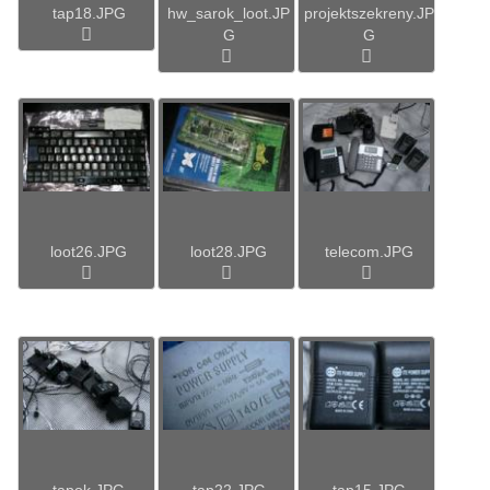
tap18.JPG
hw_sarok_loot.JP
projektszekreny.JP
G
G
loot26.JPG
loot28.JPG
telecom.JPG
tapok.JPG
tap22.JPG
tap15.JPG