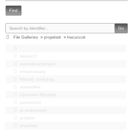
Find
Go
File Galleries
>
projektek
>
hwcuccok
bastya12
events|esemenyek
Infrastruktúra
Kitbuild_workshop
mindenféle
Operation Blitzplatz
pozsonyi12
pr szakosztaly
projects
projektek