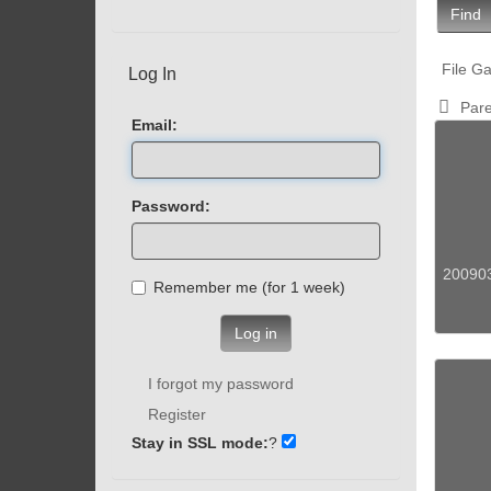
Find
File Ga
Log In
Pare
Email:
Password:
200903
Remember me (for 1 week)
Log in
I forgot my password
Register
Stay in SSL mode:
?