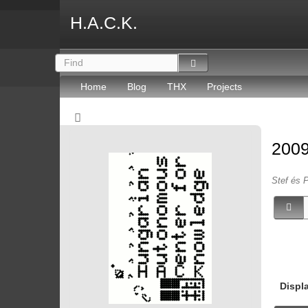
H.A.C.K.
Home
Blog
THX
Projects
2009
Stef és P
Displ