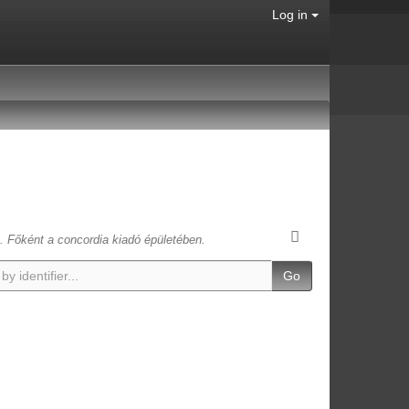
Log in
t. Főként a concordia kiadó épületében.
Go