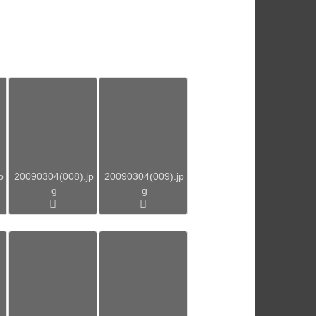
p
20090304(008).jp
20090304(009).jp
g
g