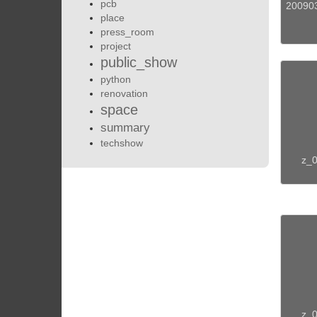
pcb
200903
place
press_room
project
public_show
python
renovation
space
summary
techshow
z_0
z_0