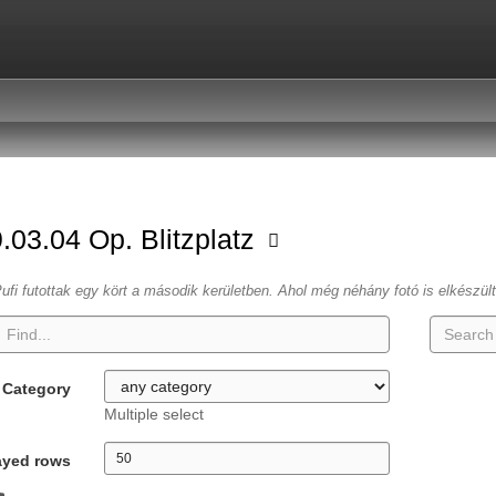
.03.04 Op. Blitzplatz
ufi futottak egy kört a második kerületben. Ahol még néhány fotó is elkészül
Category
Multiple select
ayed rows