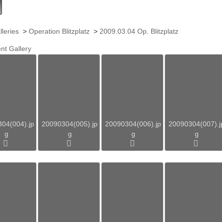
lleries
>
Operation Blitzplatz
>
2009.03.04 Op. Blitzplatz
nt Gallery
04(004).jp
20090304(005).jp
20090304(006).jp
20090304(007).j
g
g
g
g