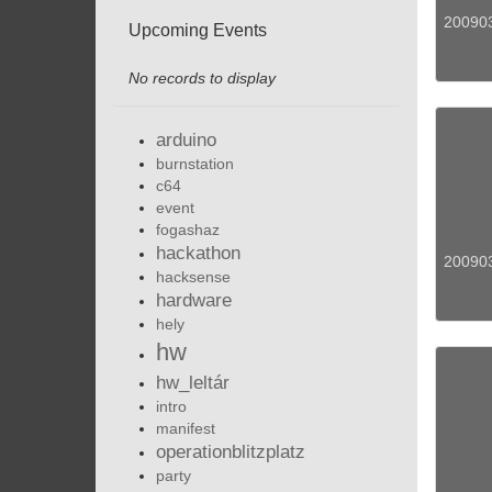
200903
Upcoming Events
No records to display
arduino
burnstation
c64
event
fogashaz
hackathon
200903
hacksense
hardware
hely
hw
hw_leltár
intro
manifest
operationblitzplatz
party