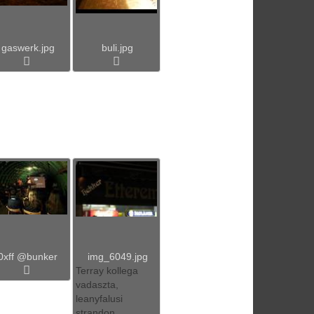
gaswerk.jpg
buli.jpg
0xff @bunker
img_6049.jpg
Terray kollega
vadaszta,
leanyfalusi
strandon.