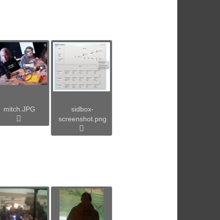
mitch.JPG
sidbox-
screenshot.png