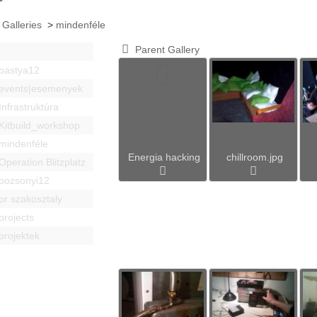
 Galleries
>
mindenféle
Parent Gallery
bastya12
events|esemenyek
Infrastruktúra
Kitbuild_workshop
mindenféle
Energia hacking
chillroom.jpg
Operation Blitzplatz
pozsonyi12
pr szakosztaly
projects
projektek