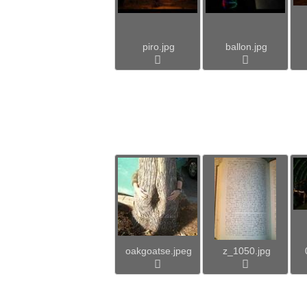
piro.jpg
ballon.jpg
oakgoatse.jpeg
z_1050.jpg