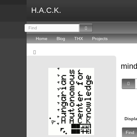
H.A.C.K.
Home
Blog
THX
Projects
mind
Displ
Find