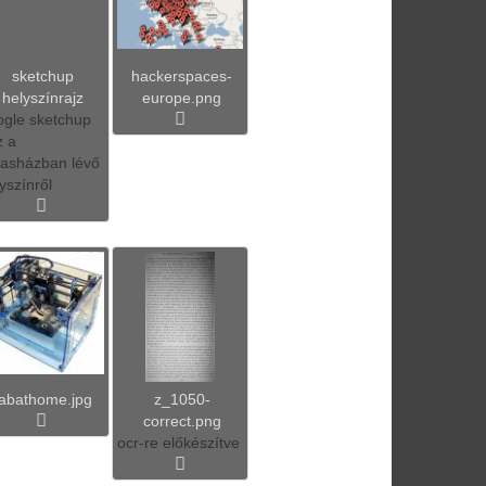
sketchup
hackerspaces-
helyszínrajz
europe.png
ogle sketchup
z a
gasházban lévő
yszínről
fabathome.jpg
z_1050-
correct.png
ocr-re előkészítve