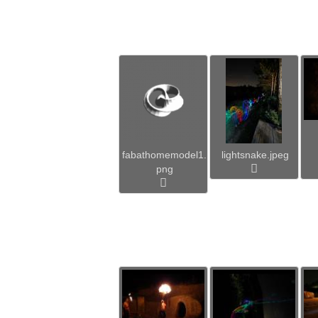
fabathomemodel1.
lightsnake.jpeg
png