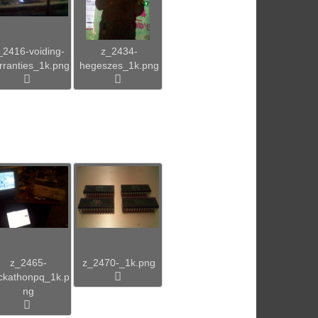
_2416-voiding-
z_2434-
rranties_1k.png
hegeszes_1k.png
z_2465-
z_2470-_1k.png
ckathonpq_1k.p
ng