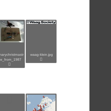
narychristmastr
waag-klein.jpg
ee_from_1987