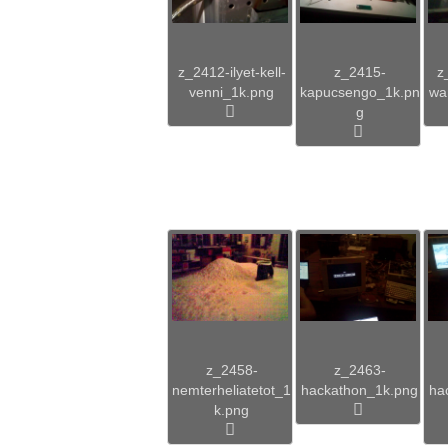
z_2412-ilyet-kell-
z_2415-
z
venni_1k.png
kapucsengo_1k.pn
wa
g
z_2458-
z_2463-
nemterheliatetot_1
hackathon_1k.png
ha
k.png