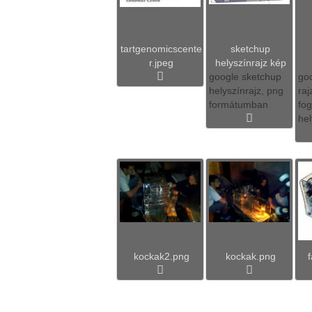
tartgenomicscente
sketchup
r.jpeg
helyszínrajz kép
google sketchup
go
helyszínrajz, png
raj
formátumban
fo
hel
kockak2.png
kockak.png