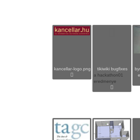
kancellar-logo.png
tikiwiki bugfixes
by
a hackathon01
eredmenye