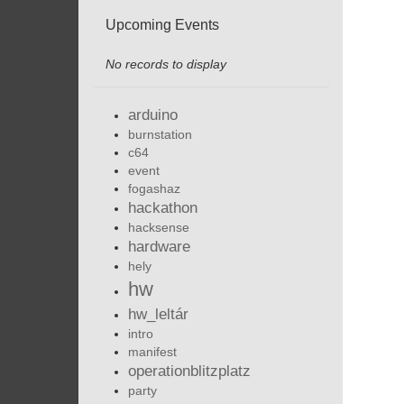
Upcoming Events
No records to display
arduino
burnstation
c64
event
fogashaz
hackathon
hacksense
hardware
hely
hw
hw_leltár
intro
manifest
operationblitzplatz
party