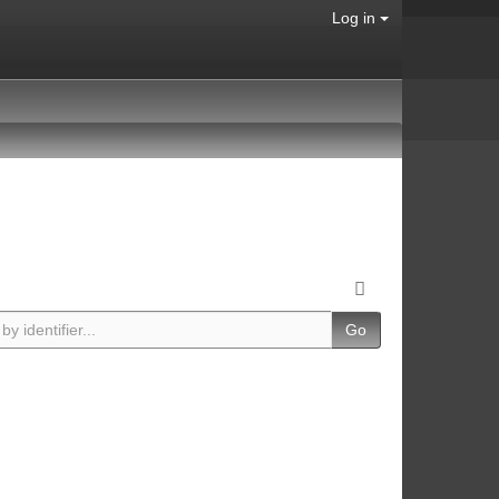
Log in
Go