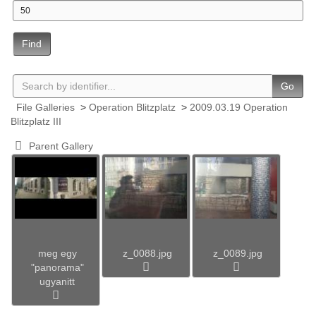
Find
Go
File Galleries
>
Operation Blitzplatz
>
2009.03.19 Operation
Blitzplatz III
Parent Gallery
meg egy
z_0088.jpg
z_0089.jpg
"panorama"
ugyanitt