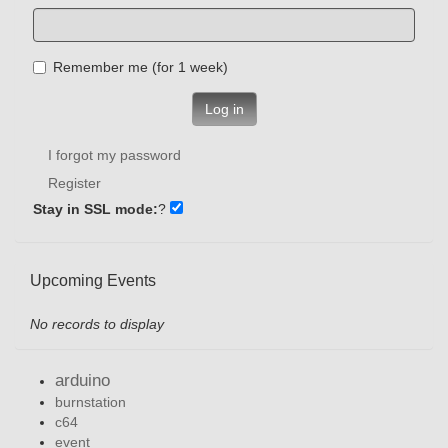
Remember me (for 1 week)
Log in
I forgot my password
Register
Stay in SSL mode:
?
Upcoming Events
No records to display
arduino
burnstation
c64
event