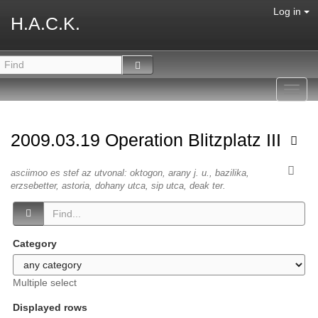
Log in
H.A.C.K.
Toggl
navig
2009.03.19 Operation Blitzplatz III
asciimoo es stef az utvonal: oktogon, arany j. u., bazilika,
erzsebetter, astoria, dohany utca, sip utca, deak ter.
Category
Multiple select
Displayed rows