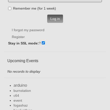
Remember me (for 1 week)
Log in
I forgot my password
Register
Stay in SSL mode:
?
Upcoming Events
No records to display
arduino
burnstation
c64
event
fogashaz