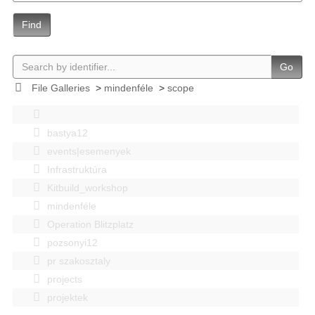
Find
Go
File Galleries
>
mindenféle
>
scope
bastya12
events|esemenyek
Infrastruktúra
Kitbuild_workshop
mindenféle
Operation Blitzplatz
pozsonyi12
pr szakosztaly
projects
projektek