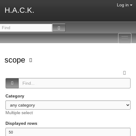
Log in
H.A.C.K.
Toggl
navig
scope
Category
Multiple select
Displayed rows