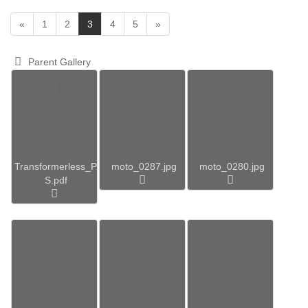
(
«
1
2
3
4
5
»
c
u
Parent Gallery
r
r
e
n
t
)
Transformerless_P
moto_0287.jpg
moto_0280.jpg
S.pdf