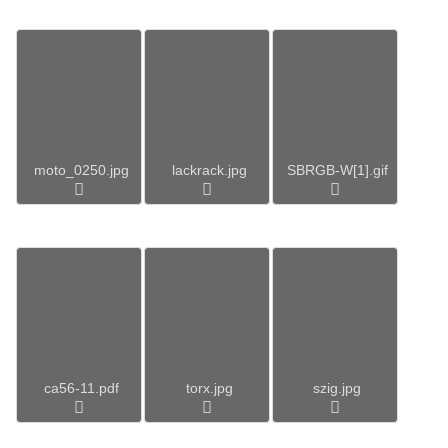
moto_0250.jpg
lackrack.jpg
SBRGB-W[1].gif
ca56-11.pdf
torx.jpg
szig.jpg