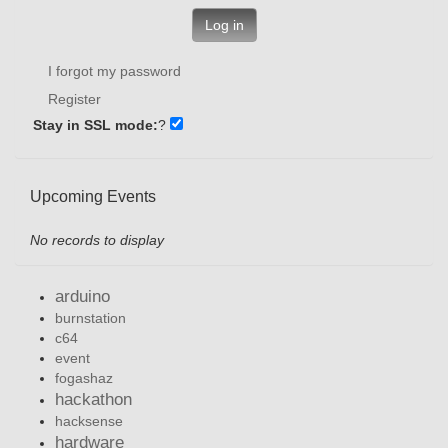
Log in
I forgot my password
Register
Stay in SSL mode:
?
Upcoming Events
No records to display
arduino
burnstation
c64
event
fogashaz
hackathon
hacksense
hardware