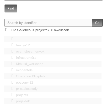
Find
Go
File Galleries
>
projektek
>
hwcuccok
bastya12
events|esemenyek
Infrastruktúra
Kitbuild_workshop
mindenféle
Operation Blitzplatz
pozsonyi12
pr szakosztaly
projects
projektek