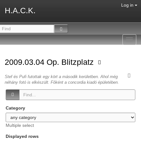
Log in
H.A.C.K.
Toggl
navig
2009.03.04 Op. Blitzplatz
Stef és Pufi futottak egy kört a második kerületben. Ahol még
néhány fotó is elkészült. Főként a concordia kiadó épületében.
Category
Multiple select
Displayed rows