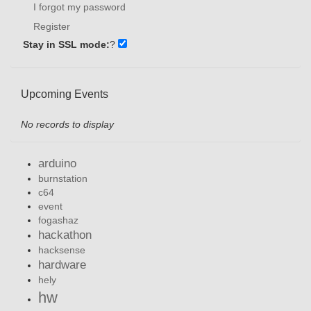
I forgot my password
Register
Stay in SSL mode:
?
Upcoming Events
No records to display
arduino
burnstation
c64
event
fogashaz
hackathon
hacksense
hardware
hely
hw