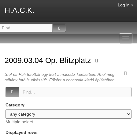
Log in
H.A.C.K.
Toggl
navig
2009.03.04 Op. Blitzplatz
Stef és Pufi futottak egy kört a második kerületben. Ahol még
néhány fotó is elkészült. Főként a concordia kiadó épületében.
Category
Multiple select
Displayed rows