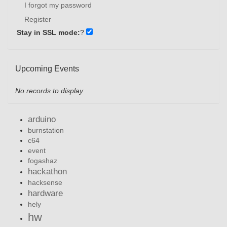
I forgot my password
Register
Stay in SSL mode:
?
Upcoming Events
No records to display
arduino
burnstation
c64
event
fogashaz
hackathon
hacksense
hardware
hely
hw