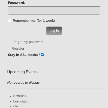
Password:
Remember me (for 1 week)
Log in
I forgot my password
Register
Stay in SSL mode:
?
Upcoming Events
No records to display
arduino
burnstation
c64