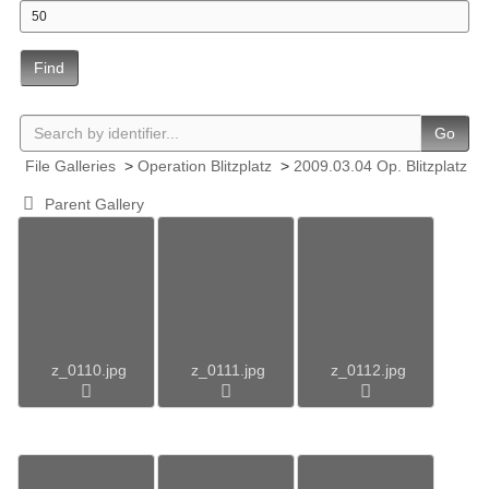
Find
Go
File Galleries
>
Operation Blitzplatz
>
2009.03.04 Op. Blitzplatz
Parent Gallery
z_0110.jpg
z_0111.jpg
z_0112.jpg