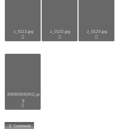
z_0113.jpg
z_0122.jpg
z_0123.jpg
20090304(001).jp
g
Comments