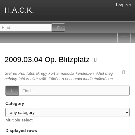
Log in
H.A.C.K.
Toggl
navig
2009.03.04 Op. Blitzplatz
Stef és Pufi futottak egy kört a második kerületben. Ahol még
néhány fotó is elkészült. Főként a concordia kiadó épületében.
Category
Multiple select
Displayed rows