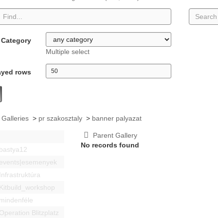
Category
Multiple select
ayed rows
 Galleries
>
pr szakosztaly
>
banner palyazat
Parent Gallery
No records found
bastya12
events|esemenyek
Infrastruktúra
Kitbuild_workshop
mindenféle
Operation Blitzplatz