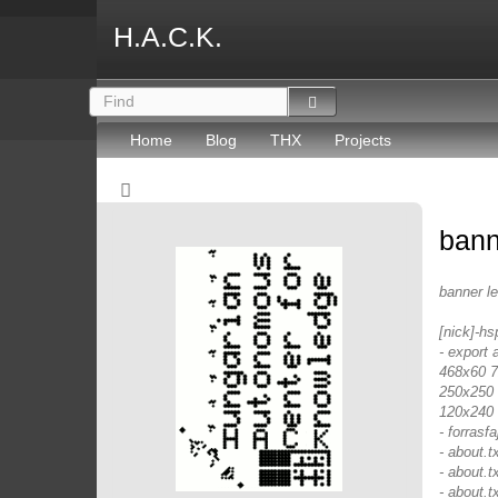
H.A.C.K.
Home
Blog
THX
Projects
bann
banner l
[nick]-hs
- export 
468x60 72
250x250 
120x240 
- forrasfaj
- about.
- about.t
- about.t