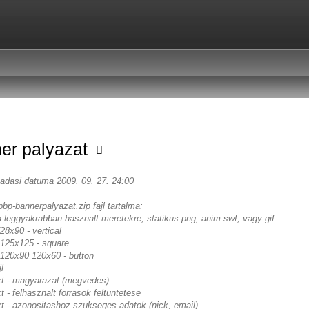
er palyazat
eadasi datuma 2009. 09. 27. 24:00
pbp-bannerpalyazat.zip fajl tartalma:
a leggyakrabban hasznalt meretekre, statikus png, anim swf, vagy gif.
8x90 - vertical
125x125 - square
120x90 120x60 - button
l
txt - magyarazat (megvedes)
xt - felhasznalt forrasok feltuntetese
xt - azonositashoz szukseges adatok (nick, email)