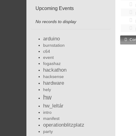
Upcoming Events
No records to display
arduino
Com
burnstation
c64
event
fogashaz
hackathon
hacksense
hardware
hely
hw
hw_leltár
intro
manifest
operationblitzplatz
party