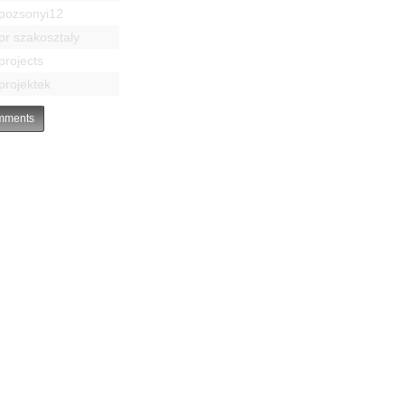
pozsonyi12
pr szakosztaly
projects
projektek
ments