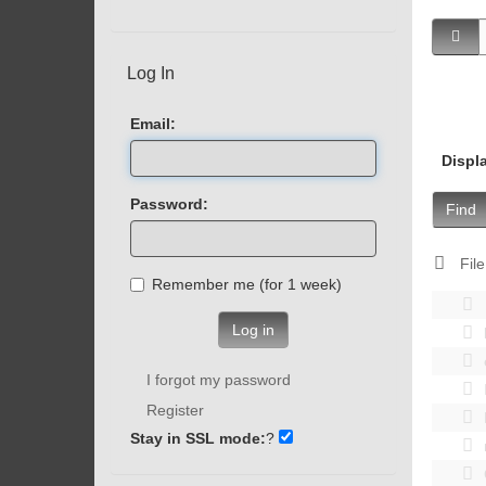
Log In
Email:
Displ
Password:
Find
File
Remember me (for 1 week)
Log in
I forgot my password
Register
Stay in SSL mode:
?