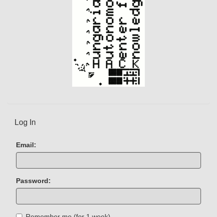
)
Log In
Email:
Password:
Remember me (for 1 week)