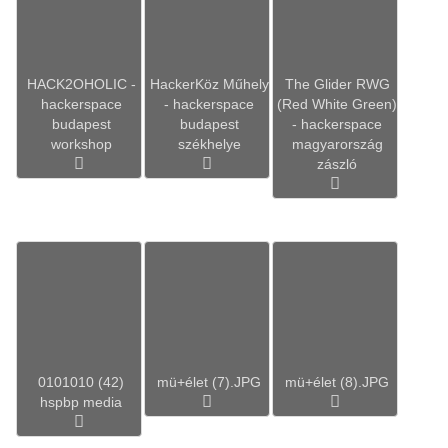
HACK2OHOLIC -
HackerKöz Műhely
The Glider RWG
hackerspace
- hackerspace
(Red White Green)
budapest
budapest
- hackerspace
workshop
székhelye
magyarország
zászló
0101010 (42)
mü+élet (7).JPG
mü+élet (8).JPG
hspbp media