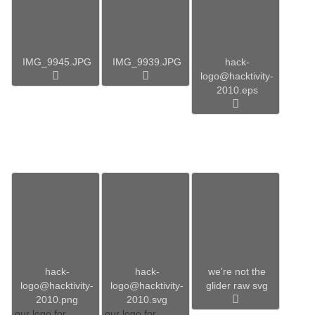
IMG_9945.JPG
IMG_9939.JPG
hack-
logo@hacktivity-
2010.eps
hack-
hack-
we're not the
logo@hacktivity-
logo@hacktivity-
glider raw svg
2010.png
2010.svg
our logo for
our logo for