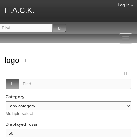
Log in
H.A.C.K.
Toggl
navig
logo
Category
Multiple select
Displayed rows