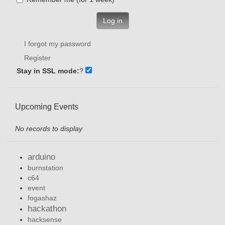
Log in
I forgot my password
Register
Stay in SSL mode:
?
Upcoming Events
No records to display
arduino
burnstation
c64
event
fogashaz
hackathon
hacksense