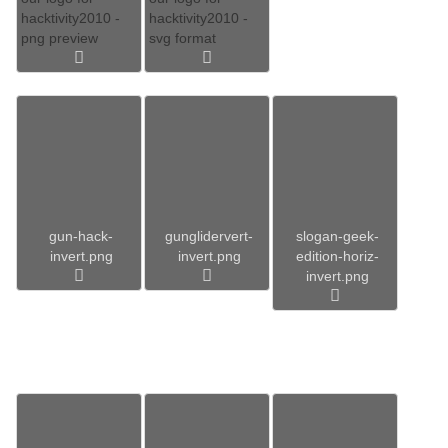
hacktivity2010 -
hacktivity2010 -
png preview
svg format
gun-hack-
gunglidervert-
slogan-geek-
invert.png
invert.png
edition-horiz-
invert.png