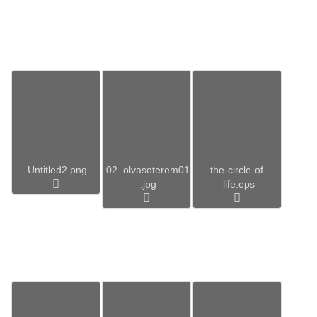
Untitled2.png
02_olvasoterem01
the-circle-of-
.jpg
life.eps