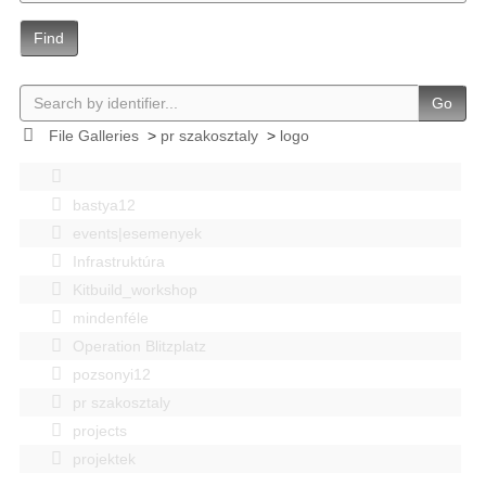
Find
Go
File Galleries
>
pr szakosztaly
>
logo
bastya12
events|esemenyek
Infrastruktúra
Kitbuild_workshop
mindenféle
Operation Blitzplatz
pozsonyi12
pr szakosztaly
projects
projektek