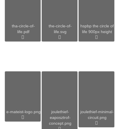
tha-circle-of-
the-circle-of-
hspbp the circle of
life.pdf
life.svg
life 900px height
e-mateist-logo.png
joulethief-
joulethief-minimal-
eaposztrof-
circuit.png
concept.png