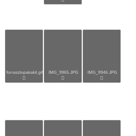
forrasztopakakit.gif
IMG_9965.JPG
IMG_9946.JPG