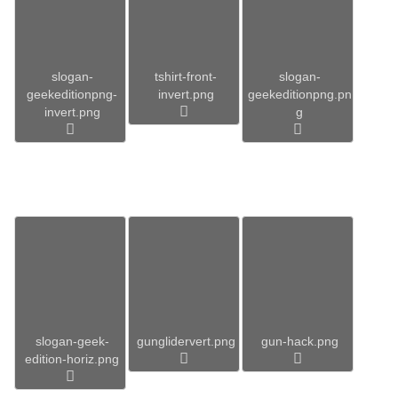
slogan-
tshirt-front-
slogan-
geekeditionpng-
invert.png
geekeditionpng.pn
invert.png
g
slogan-geek-
gunglidervert.png
gun-hack.png
edition-horiz.png