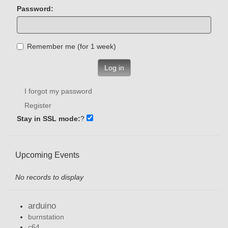
Password:
Remember me (for 1 week)
Log in
I forgot my password
Register
Stay in SSL mode:
?
Upcoming Events
No records to display
arduino
burnstation
c64