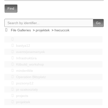
Find
Go
File Galleries
>
projektek
>
hwcuccok
bastya12
events|esemenyek
Infrastruktúra
Kitbuild_workshop
mindenféle
Operation Blitzplatz
pozsonyi12
pr szakosztaly
projects
projektek