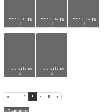
moto_0215.jpg
moto_0214.jpg
moto_0204.jpg
moto_0210.jpg
moto_0213.jpg
(
«
1
2
3
4
5
»
c
u
Comments
r