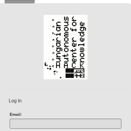
r
e
n
t
)
Log In
Email: