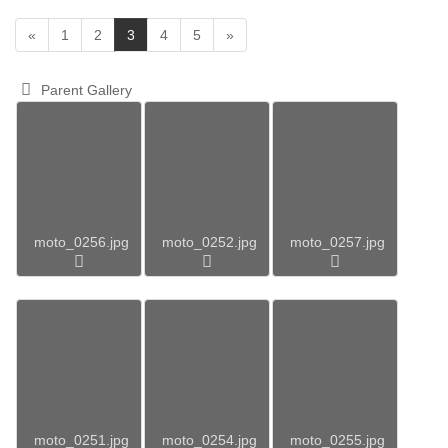
(
«
1
2
3
4
5
»
c
u
Parent Gallery
r
r
e
n
t
)
moto_0256.jpg
moto_0252.jpg
moto_0257.jpg
moto_0251.jpg
moto_0254.jpg
moto_0255.jpg