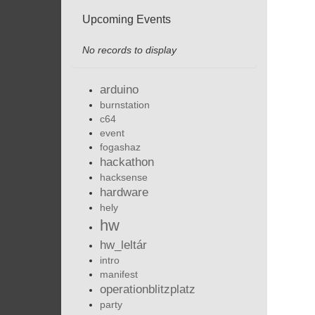
Upcoming Events
No records to display
arduino
burnstation
c64
event
fogashaz
hackathon
hacksense
hardware
hely
hw
hw_leltár
intro
manifest
operationblitzplatz
party