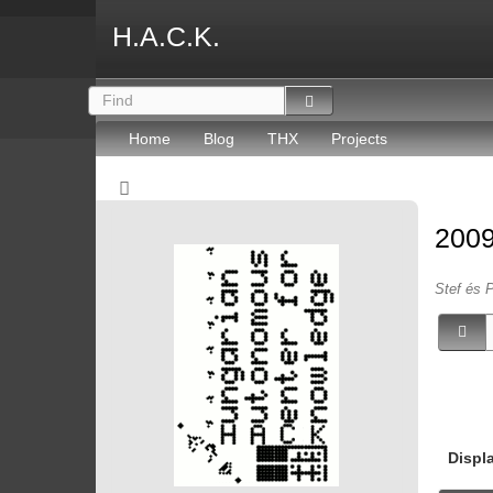
H.A.C.K.
Home
Blog
THX
Projects
2009
Stef és P
Displ