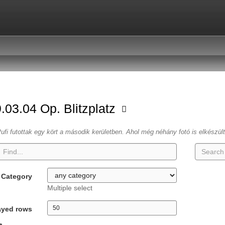
.03.04 Op. Blitzplatz
ufi futottak egy kört a második kerületben. Ahol még néhány fotó is elkészül
Category
Multiple select
ayed rows