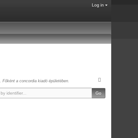
Log in
t. Főként a concordia kiadó épületében.
Go