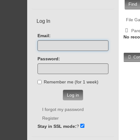
Find
File Ga
Log In
Pare
Email:
No reco
Com
Password:
Remember me (for 1 week)
Log in
I forgot my password
Register
Stay in SSL mode:
?