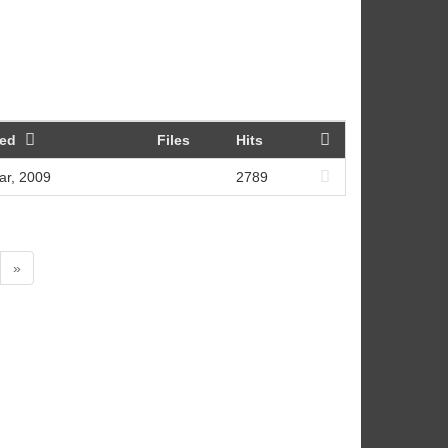
ied
Files
Hits
ar, 2009
2789
»