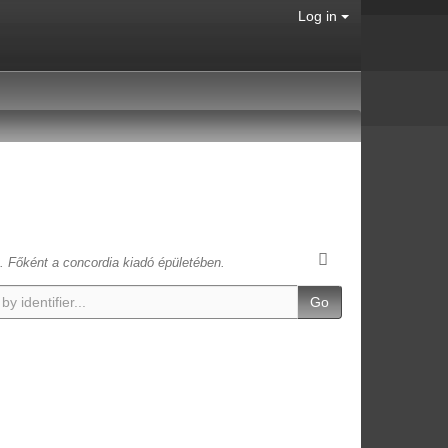
Log in
t. Főként a concordia kiadó épületében.
Go