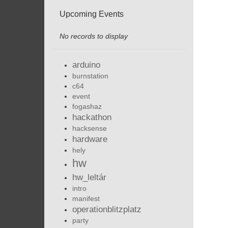
Upcoming Events
No records to display
arduino
burnstation
c64
event
fogashaz
hackathon
hacksense
hardware
hely
hw
hw_leltár
intro
manifest
operationblitzplatz
party