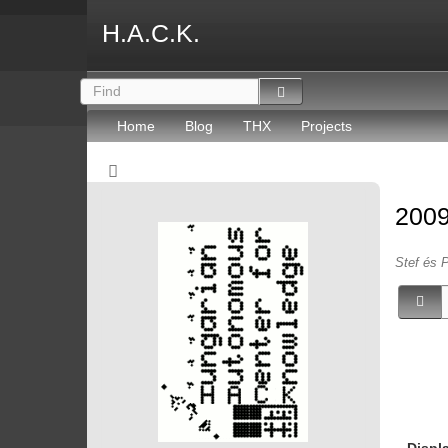
H.A.C.K.
Home
Blog
THX
Projects
2009
Stef és P
Displ