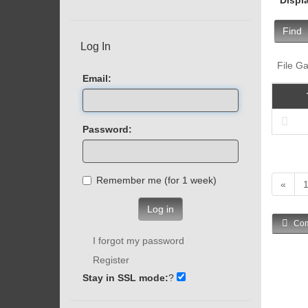
Find
Log In
File Ga
Email:
Password:
Remember me (for 1 week)
«
Log in
Com
I forgot my password
Register
Stay in SSL mode:
?