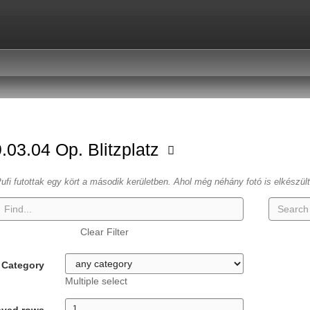
.03.04 Op. Blitzplatz
ufi futottak egy kört a második kerületben. Ahol még néhány fotó is elkészül
Clear Filter
Category
Multiple select
ayed rows