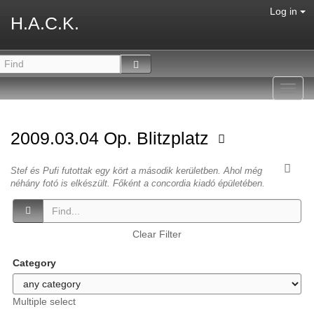
Log in
H.A.C.K.
Toggl
navig
2009.03.04 Op. Blitzplatz
Stef és Pufi futottak egy kört a második kerületben. Ahol még
néhány fotó is elkészült. Főként a concordia kiadó épületében.
Clear Filter
Category
Multiple select