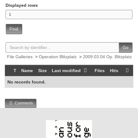
Displayed rows
Find
Go
File Galleries
>
Operation Blitzplatz
>
2009.03.04 Op. Blitzplatz
T
Name
Size
Last modified
Files
Hits
No records found.
Comments