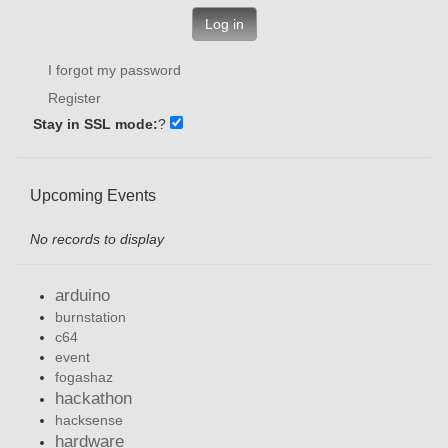
Log in
I forgot my password
Register
Stay in SSL mode:
?
Upcoming Events
No records to display
arduino
burnstation
c64
event
fogashaz
hackathon
hacksense
hardware