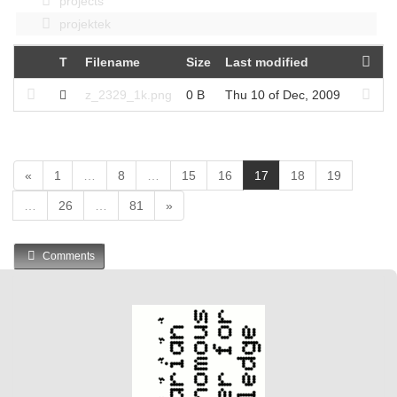
projects
projektek
T
Filename
Size
Last modified
z_2329_1k.png
0 B
Thu 10 of Dec, 2009
(
«
1
…
8
…
15
16
17
18
19
c
…
26
…
81
»
u
r
r
Comments
e
n
t
)