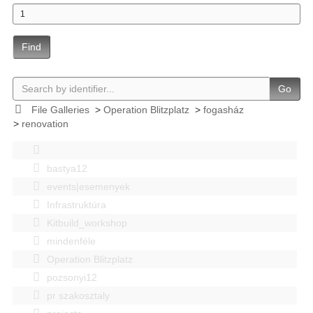
Find
Go
File Galleries
>
Operation Blitzplatz
>
fogasház
>
renovation
bastya12
events|esemenyek
Infrastruktúra
Kitbuild_workshop
mindenféle
Operation Blitzplatz
pozsonyi12
pr szakosztaly