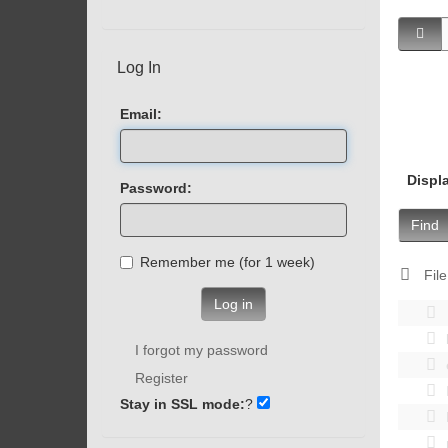
Log In
Email:
Displ
Password:
Find
Remember me (for 1 week)
File
Log in
I forgot my password
Register
Stay in SSL mode:
?