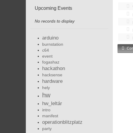
Upcoming Events
No records to display
arduino
burnstation
Com
c64
event
fogashaz
hackathon
hacksense
hardware
hely
hw
hw_leltár
intro
manifest
operationblitzplatz
party