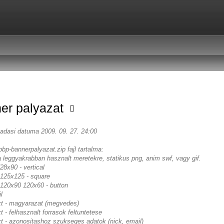
er palyazat
eadasi datuma 2009. 09. 27. 24:00
pbp-bannerpalyazat.zip fajl tartalma:
a leggyakrabban hasznalt meretekre, statikus png, anim swf, vagy gif.
8x90 - vertical
125x125 - square
120x90 120x60 - button
l
txt - magyarazat (megvedes)
xt - felhasznalt forrasok feltuntetese
xt - azonositashoz szukseges adatok (nick, email)