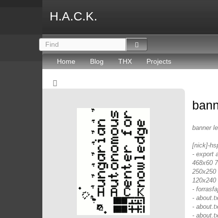
H.A.C.K.
Home
Blog
THX
Projects
bann
banner l
[nick]-hs
- export 
468x60 72
250x250 
120x240 
- forrasfaj
- about.
- about.t
- about.t