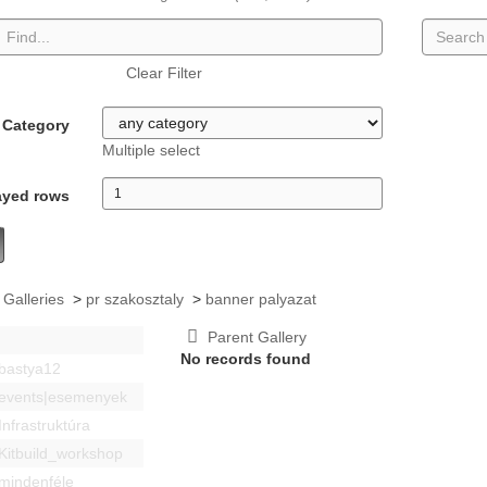
Clear Filter
Category
Multiple select
ayed rows
 Galleries
>
pr szakosztaly
>
banner palyazat
Parent Gallery
No records found
bastya12
events|esemenyek
Infrastruktúra
Kitbuild_workshop
mindenféle