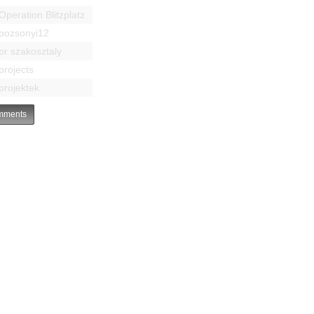
Operation Blitzplatz
pozsonyi12
pr szakosztaly
projects
projektek
ments