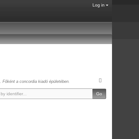
Log in
t. Főként a concordia kiadó épületében.
Go