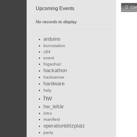
Com
Upcoming Events
No records to display
arduino
burnstation
c64
event
fogashaz
hackathon
hacksense
hardware
hely
hw
hw_leltár
intro
manifest
operationblitzplatz
party