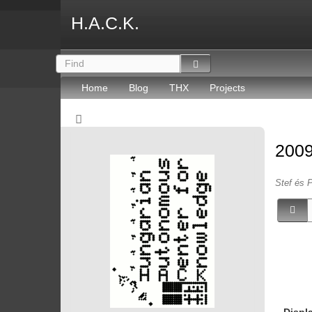
H.A.C.K.
Home
Blog
THX
Projects
2009
Stef és P
Displ