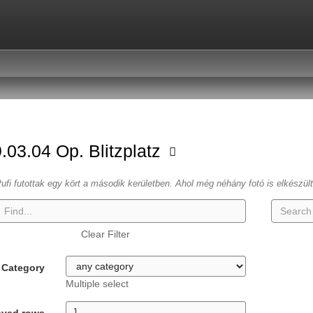
.03.04 Op. Blitzplatz
ufi futottak egy kört a második kerületben. Ahol még néhány fotó is elkészül
Clear Filter
Category
Multiple select
ayed rows