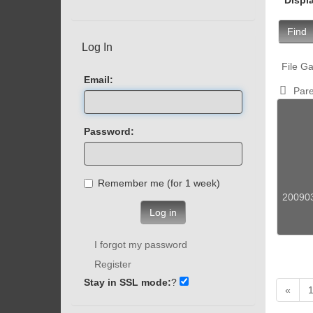
Find
Log In
File Ga
Email:
Pare
Password:
Remember me (for 1 week)
200903
Log in
I forgot my password
Register
Stay in SSL mode:
?
«