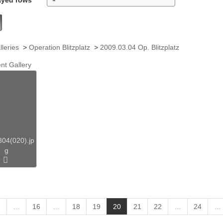
lleries
>
Operation Blitzplatz
>
2009.03.04 Op. Blitzplatz
nt Gallery
04(020).jp
g
(
1
…
16
…
18
19
20
21
22
…
24
…
c