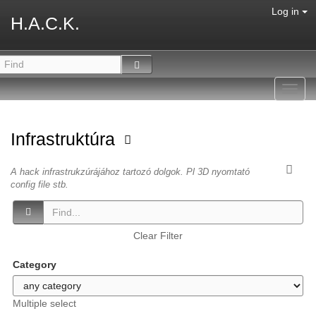
Log in
H.A.C.K.
Toggl
navig
Infrastruktúra
A hack infrastrukzúrájához tartozó dolgok. Pl 3D nyomtató
config file stb.
Clear Filter
Category
Multiple select