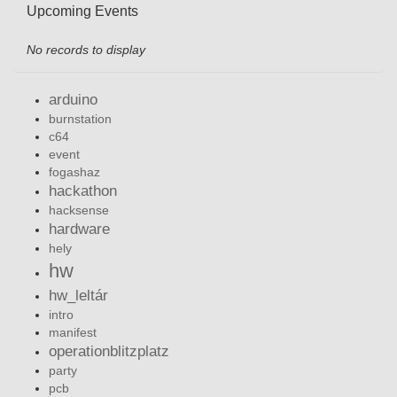
Upcoming Events
No records to display
arduino
burnstation
c64
event
fogashaz
hackathon
hacksense
hardware
hely
hw
hw_leltár
intro
manifest
operationblitzplatz
party
pcb