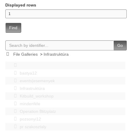
Displayed rows
Find
Go
File Galleries
>
Infrastruktúra
bastya12
events|esemenyek
Infrastruktúra
Kitbuild_workshop
mindenféle
Operation Blitzplatz
pozsonyi12
pr szakosztaly