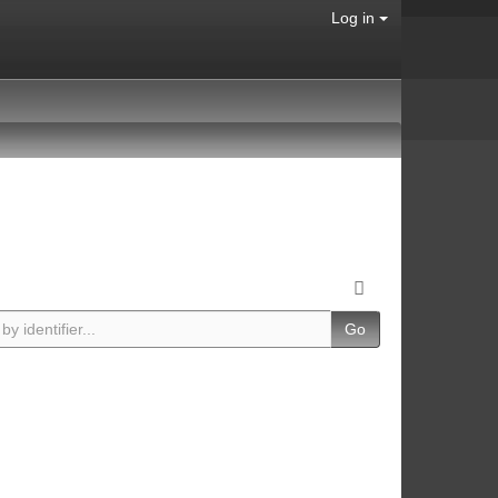
Log in
Go