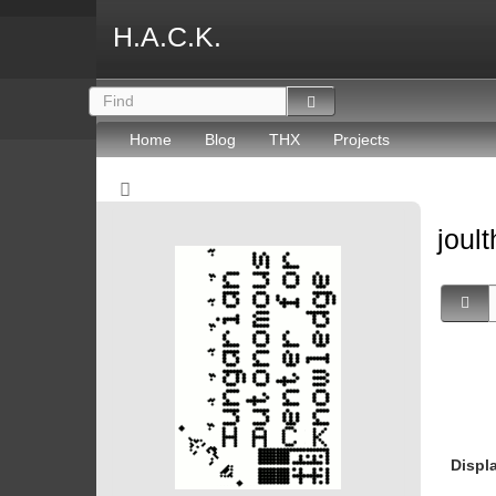
H.A.C.K.
Home
Blog
THX
Projects
joult
Displ