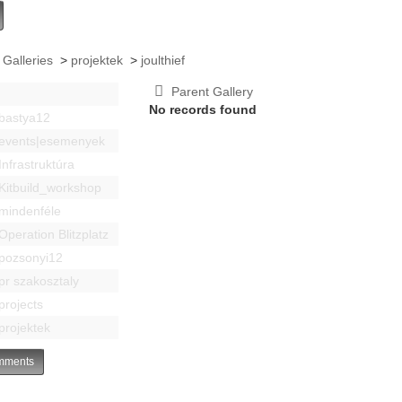
 Galleries
>
projektek
>
joulthief
Parent Gallery
No records found
bastya12
events|esemenyek
Infrastruktúra
Kitbuild_workshop
mindenféle
Operation Blitzplatz
pozsonyi12
pr szakosztaly
projects
projektek
ments