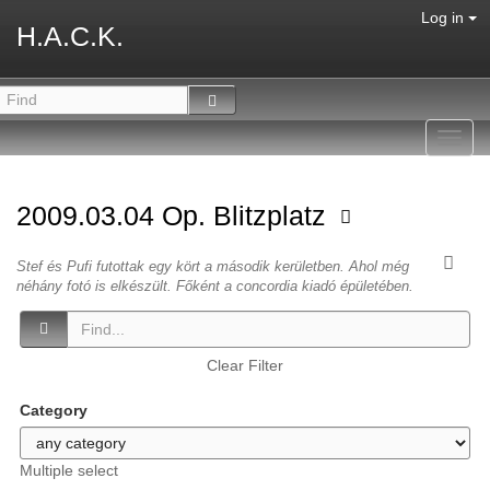
Log in
H.A.C.K.
Toggl
navig
2009.03.04 Op. Blitzplatz
Stef és Pufi futottak egy kört a második kerületben. Ahol még
néhány fotó is elkészült. Főként a concordia kiadó épületében.
Clear Filter
Category
Multiple select