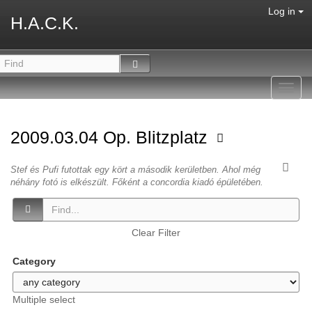
Log in
H.A.C.K.
Toggl
navig
2009.03.04 Op. Blitzplatz
Stef és Pufi futottak egy kört a második kerületben. Ahol még
néhány fotó is elkészült. Főként a concordia kiadó épületében.
Clear Filter
Category
Multiple select