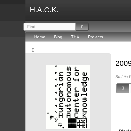
H.A.C.K.
Home
Blog
THX
Projects
2009
Stef és P
Displ