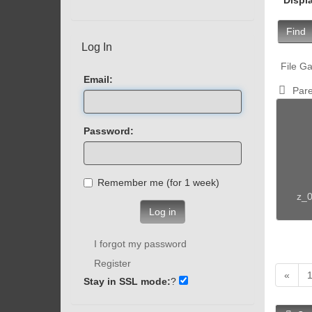
Find
Log In
File Ga
Email:
Pare
Password:
Remember me (for 1 week)
z_0
Log in
I forgot my password
Register
«
Stay in SSL mode:
?