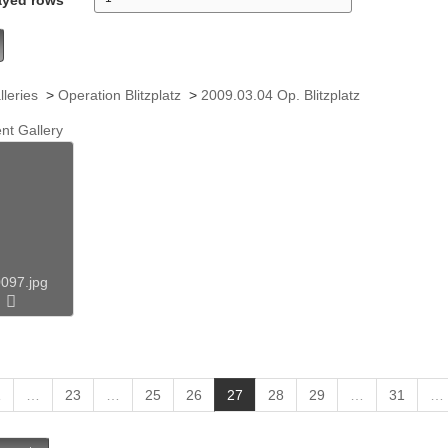
lleries
>
Operation Blitzplatz
>
2009.03.04 Op. Blitzplatz
nt Gallery
097.jpg
(
1
…
23
…
25
26
27
28
29
…
31
…
c
u