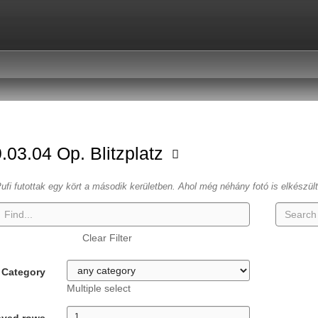
.03.04 Op. Blitzplatz
ufi futottak egy kört a második kerületben. Ahol még néhány fotó is elkészül
Clear Filter
Category
Multiple select
ayed rows