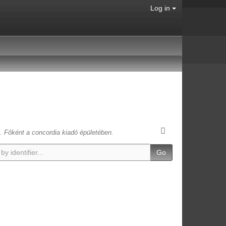
Log in
t. Főként a concordia kiadó épületében.
Go