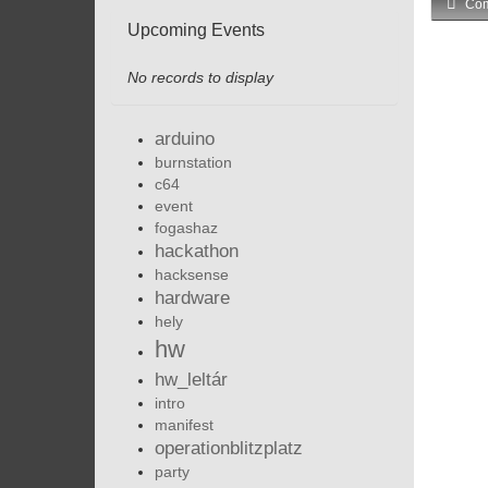
Com
Upcoming Events
No records to display
arduino
burnstation
c64
event
fogashaz
hackathon
hacksense
hardware
hely
hw
hw_leltár
intro
manifest
operationblitzplatz
party