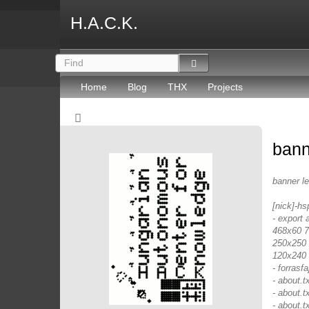
H.A.C.K.
Home
Blog
THX
Projects
bann
banner l
[nick]-hs
- export 
468x60 72
250x250 
120x240 
- forrasfaj
- about.
- about.t
- about.t