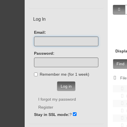
Log In
Email:
Displ
Password:
Find
Remember me (for 1 week)
File
Log in
I forgot my password
Register
Stay in SSL mode:
?