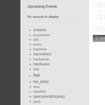
Upcoming Events
No records to display
arduino
burnstation
Com
c64
event
fogashaz
hackathon
hacksense
hardware
hely
hw
hw_leltár
intro
manifest
operationblitzplatz
party