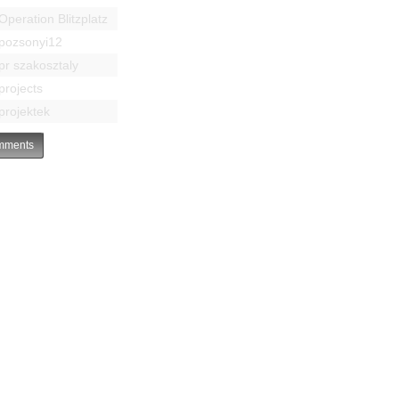
Operation Blitzplatz
pozsonyi12
pr szakosztaly
projects
projektek
ments