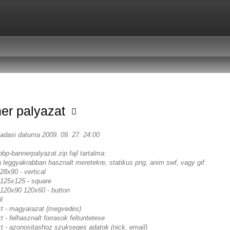
er palyazat
eadasi datuma 2009. 09. 27. 24:00
pbp-bannerpalyazat.zip fajl tartalma:
a leggyakrabban hasznalt meretekre, statikus png, anim swf, vagy gif.
8x90 - vertical
125x125 - square
120x90 120x60 - button
l
txt - magyarazat (megvedes)
xt - felhasznalt forrasok feltuntetese
xt - azonositashoz szukseges adatok (nick, email)