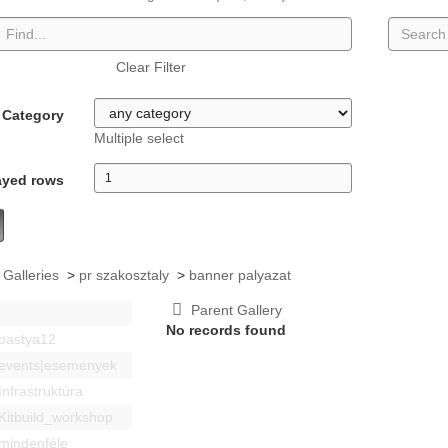
Clear Filter
Category
Multiple select
ayed rows
 Galleries
>
pr szakosztaly
>
banner palyazat
Parent Gallery
No records found
bastya12
events|esemenyek
Infrastruktúra
Kitbuild_workshop
mindenféle