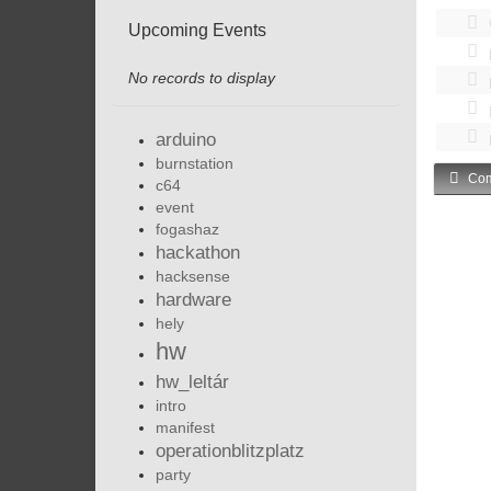
Upcoming Events
No records to display
arduino
burnstation
Com
c64
event
fogashaz
hackathon
hacksense
hardware
hely
hw
hw_leltár
intro
manifest
operationblitzplatz
party