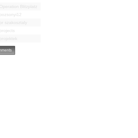
Operation Blitzplatz
pozsonyi12
pr szakosztaly
projects
projektek
ments