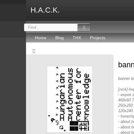
H.A.C.K.
Home
Blog
THX
Projects
bann
banner l
[nick]-hs
- export 
468x60 72
250x250 
120x240 
- forrasfaj
- about.
- about.t
- about.t