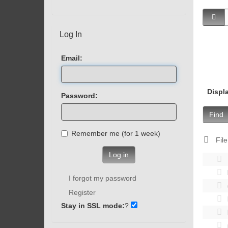
Log In
Email:
Displ
Password:
Find
Remember me (for 1 week)
File
Log in
I forgot my password
Register
Stay in SSL mode:
?