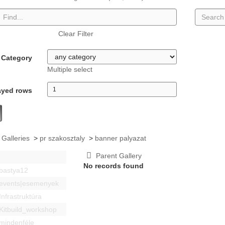
Clear Filter
Category
Multiple select
ayed rows
 Galleries
>
pr szakosztaly
>
banner palyazat
Parent Gallery
No records found
bastya12
events|esemenyek
Infrastruktúra
Kitbuild_workshop
mindenféle