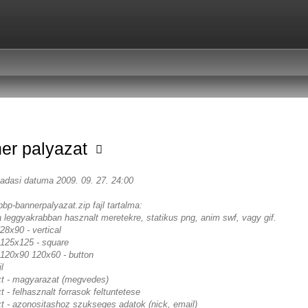
er palyazat
eadasi datuma 2009. 09. 27. 24:00
pbp-bannerpalyazat.zip fajl tartalma:
a leggyakrabban hasznalt meretekre, statikus png, anim swf, vagy gif.
8x90 - vertical
125x125 - square
120x90 120x60 - button
l
txt - magyarazat (megvedes)
xt - felhasznalt forrasok feltuntetese
xt - azonositashoz szukseges adatok (nick, email)