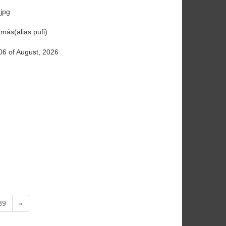
jpg
más(alias pufi)
06 of August, 2026
39
»