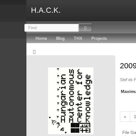
H.A.C.K.
Home
Blog
THX
Projects
2009
Stef és P
Maxim
«
File Ga