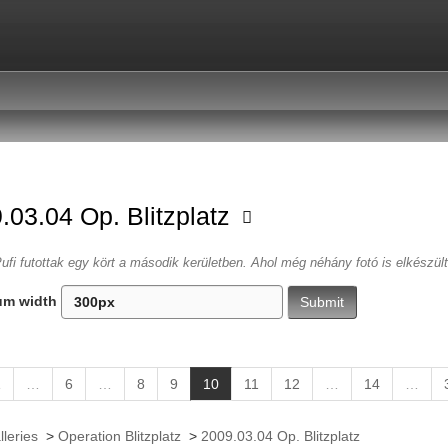
.03.04 Op. Blitzplatz
ufi futottak egy kört a második kerületben. Ahol még néhány fotó is elkészül
um width
(
1
…
6
…
8
9
10
11
12
…
14
…
c
u
lleries
>
Operation Blitzplatz
>
2009.03.04 Op. Blitzplatz
r