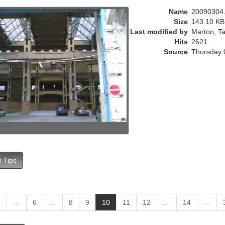
r
Name
20090304.
e
Size
143.10 KB
n
Last modified by
Marton, Ta
t
Hits
2621
)
Source
Thursday 
 Tips
(
1
…
6
…
8
9
10
11
12
…
14
…
c
u