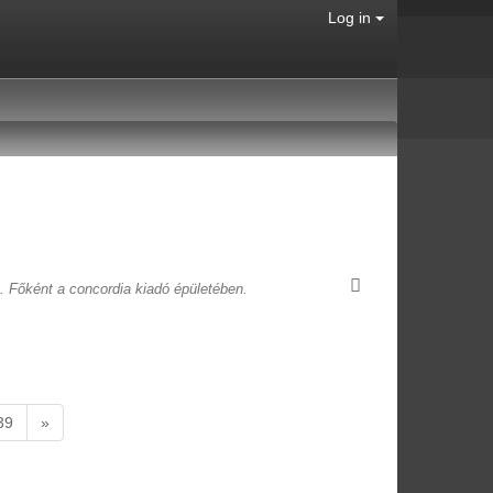
Log in
t. Főként a concordia kiadó épületében.
39
»