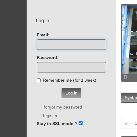
Log In
Email:
Password:
Remember me (for 1 week)
Log in
Syntax
I forgot my password
Register
«
Stay in SSL mode:
?