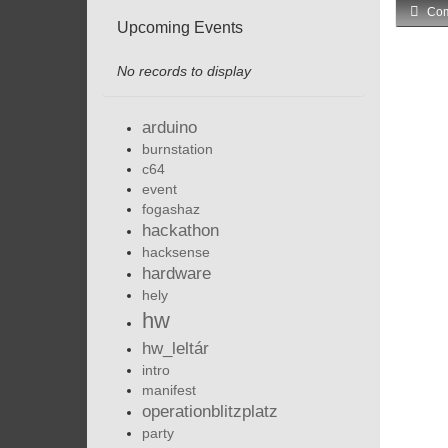
Com
Upcoming Events
No records to display
arduino
burnstation
c64
event
fogashaz
hackathon
hacksense
hardware
hely
hw
hw_leltár
intro
manifest
operationblitzplatz
party